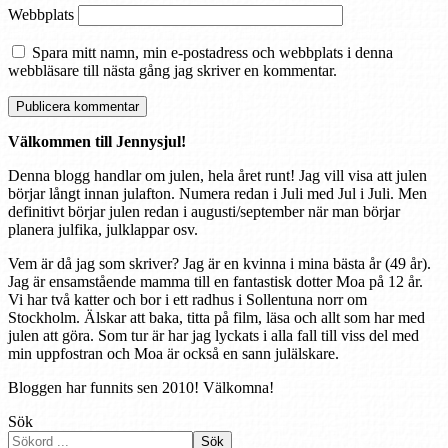
Webbplats
Spara mitt namn, min e-postadress och webbplats i denna
webbläsare till nästa gång jag skriver en kommentar.
Välkommen till Jennysjul!
Denna blogg handlar om julen, hela året runt! Jag vill visa att julen
börjar långt innan julafton. Numera redan i Juli med Jul i Juli. Men
definitivt börjar julen redan i augusti/september när man börjar
planera julfika, julklappar osv.
Vem är då jag som skriver? Jag är en kvinna i mina bästa år (49 år).
Jag är ensamstående mamma till en fantastisk dotter Moa på 12 år.
Vi har två katter och bor i ett radhus i Sollentuna norr om
Stockholm. Älskar att baka, titta på film, läsa och allt som har med
julen att göra. Som tur är har jag lyckats i alla fall till viss del med
min uppfostran och Moa är också en sann julälskare.
Bloggen har funnits sen 2010! Välkomna!
Sök
Sök