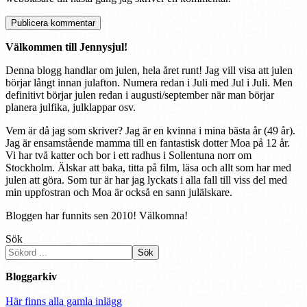
Välkommen till Jennysjul!
Denna blogg handlar om julen, hela året runt! Jag vill visa att julen
börjar långt innan julafton. Numera redan i Juli med Jul i Juli. Men
definitivt börjar julen redan i augusti/september när man börjar
planera julfika, julklappar osv.
Vem är då jag som skriver? Jag är en kvinna i mina bästa år (49 år).
Jag är ensamstående mamma till en fantastisk dotter Moa på 12 år.
Vi har två katter och bor i ett radhus i Sollentuna norr om
Stockholm. Älskar att baka, titta på film, läsa och allt som har med
julen att göra. Som tur är har jag lyckats i alla fall till viss del med
min uppfostran och Moa är också en sann julälskare.
Bloggen har funnits sen 2010! Välkomna!
Sök
Sök
Bloggarkiv
Här finns alla gamla inlägg