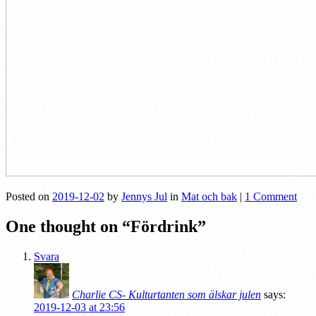
Posted on
2019-12-02
by
Jennys Jul
in
Mat och bak
|
1 Comment
One thought on “
Fördrink
”
Svara
Charlie CS- Kulturtanten som älskar julen
says:
2019-12-03 at 23:56