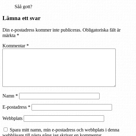
Såå gott?
Lämna ett svar
Din e-postadress kommer inte publiceras.
Obligatoriska fält är
märkta
*
Kommentar
*
Namn
*
E-postadress
*
Webbplats
Spara mitt namn, min e-postadress och webbplats i denna
webbläsare till nästa gång jag skriver en kommentar.