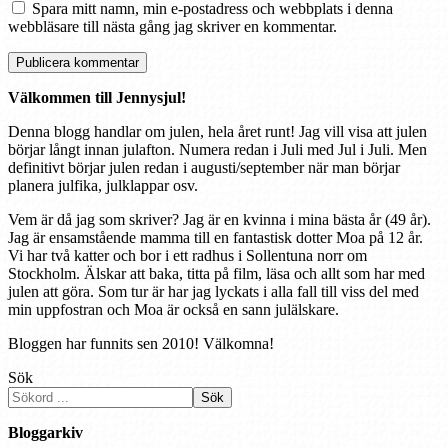
Spara mitt namn, min e-postadress och webbplats i denna
webbläsare till nästa gång jag skriver en kommentar.
Välkommen till Jennysjul!
Denna blogg handlar om julen, hela året runt! Jag vill visa att julen
börjar långt innan julafton. Numera redan i Juli med Jul i Juli. Men
definitivt börjar julen redan i augusti/september när man börjar
planera julfika, julklappar osv.
Vem är då jag som skriver? Jag är en kvinna i mina bästa år (49 år).
Jag är ensamstående mamma till en fantastisk dotter Moa på 12 år.
Vi har två katter och bor i ett radhus i Sollentuna norr om
Stockholm. Älskar att baka, titta på film, läsa och allt som har med
julen att göra. Som tur är har jag lyckats i alla fall till viss del med
min uppfostran och Moa är också en sann julälskare.
Bloggen har funnits sen 2010! Välkomna!
Sök
Sök
Bloggarkiv