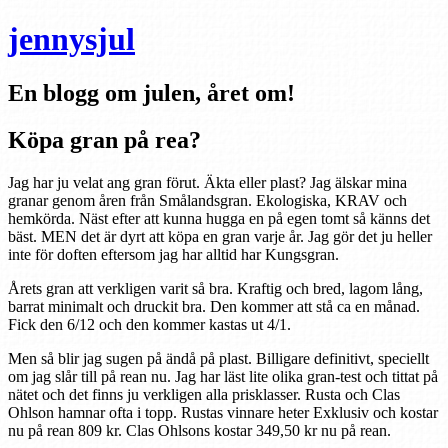
jennysjul
En blogg om julen, året om!
Köpa gran på rea?
Jag har ju velat ang gran förut. Äkta eller plast? Jag älskar mina
granar genom åren från Smålandsgran. Ekologiska, KRAV och
hemkörda. Näst efter att kunna hugga en på egen tomt så känns det
bäst. MEN det är dyrt att köpa en gran varje år. Jag gör det ju heller
inte för doften eftersom jag har alltid har Kungsgran.
Årets gran att verkligen varit så bra. Kraftig och bred, lagom lång,
barrat minimalt och druckit bra. Den kommer att stå ca en månad.
Fick den 6/12 och den kommer kastas ut 4/1.
Men så blir jag sugen på ändå på plast. Billigare definitivt, speciellt
om jag slår till på rean nu. Jag har läst lite olika gran-test och tittat på
nätet och det finns ju verkligen alla prisklasser. Rusta och Clas
Ohlson hamnar ofta i topp. Rustas vinnare heter Exklusiv och kostar
nu på rean 809 kr. Clas Ohlsons kostar 349,50 kr nu på rean.