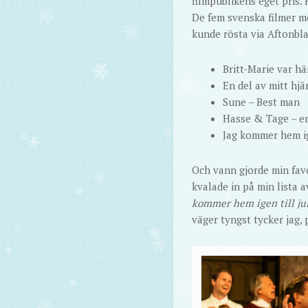
filmpublikens eget pris. 
De fem svenska filmer m
kunde rösta via Aftonbla
Britt-Marie var hä
En del av mitt hjä
Sune – Best man
Hasse & Tage – en
Jag kommer hem ige
Och vann gjorde min fav
kvalade in på min lista av
kommer hem igen till ju
väger tyngst tycker jag, 