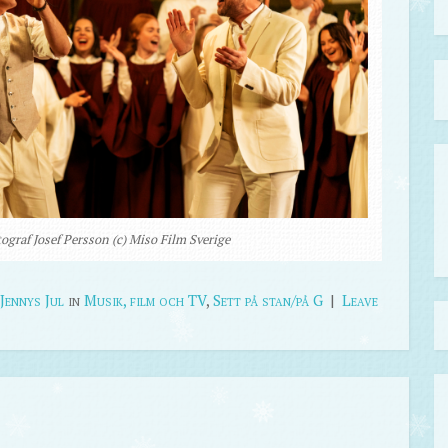
ograf Josef Persson (c) Miso Film Sverige
Jennys Jul
in
Musik, film och TV
,
Sett på stan/på G
|
Leave