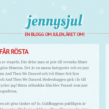
Jennysjul
EN BLOGG OM JULEN, ÅRET OM!
FÅR RÖSTA
 av stapeln. Där delar man ut pris till svenska filmer
t göra filmerna. Det är en massa kategorier och en jury
ann And Then We Danced och två filmer fick fyra
och And Then We Danced. Hedersbaggen gick i år till
tycker jag! Bästa utländska film blev Parasit som just
iograferna.
en att göra tänker ni? Jo. Guldbaggens publikpris är