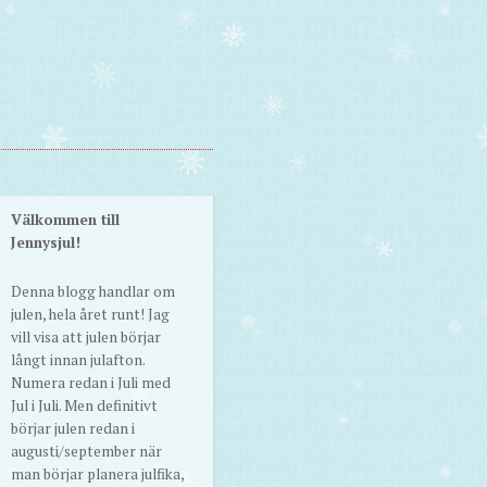
Välkommen till
Jennysjul!
Denna blogg handlar om
julen, hela året runt! Jag
vill visa att julen börjar
långt innan julafton.
Numera redan i Juli med
Jul i Juli. Men definitivt
börjar julen redan i
augusti/september när
man börjar planera julfika,