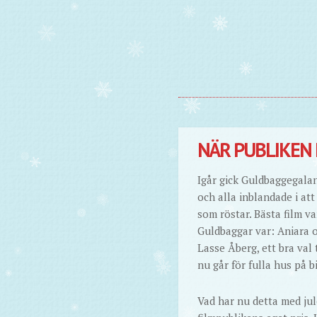
NÄR PUBLIKEN 
Igår gick Guldbaggegalan
och alla inblandade i at
som röstar. Bästa film v
Guldbaggar var: Aniara 
Lasse Åberg, ett bra val 
nu går för fulla hus på b
Vad har nu detta med jul