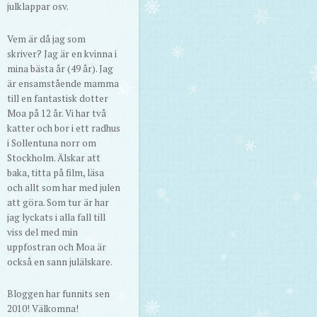
julklappar osv.
Vem är då jag som
skriver? Jag är en kvinna i
mina bästa år (49 år). Jag
är ensamstående mamma
till en fantastisk dotter
Moa på 12 år. Vi har två
katter och bor i ett radhus
i Sollentuna norr om
Stockholm. Älskar att
baka, titta på film, läsa
och allt som har med julen
att göra. Som tur är har
jag lyckats i alla fall till
viss del med min
uppfostran och Moa är
också en sann julälskare.
Bloggen har funnits sen
2010! Välkomna!