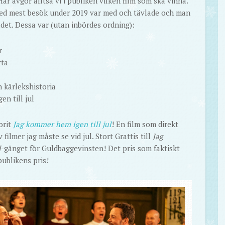
Här avgör alltså vi i publiken vilken film som ska vinna.
ed mest besök under 2019 var med och tävlade och man
det. Dessa var (utan inbördes ordning):
r
rta
 kärlekshistoria
n till jul
orit
Jag kommer hem igen till jul
! En film som direkt
 filmer jag måste se vid jul. Stort Grattis till
Jag
l
-gänget för Guldbaggevinsten! Det pris som faktiskt
publikens pris!