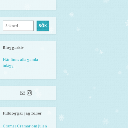
Sök
SÖK
Bloggarkiv
Här finns alla gamla
inlägg
Mail
Instagram
Julbloggar jag följer
Cramer Cramar om Julen