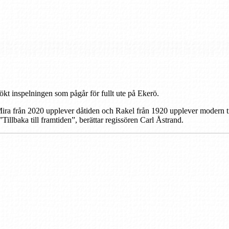
kt inspelningen som pågår för fullt ute på Ekerö.
ra från 2020 upplever dåtiden och Rakel från 1920 upplever modern tid
illbaka till framtiden”, berättar regissören Carl Åstrand.