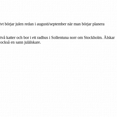
tivt börjar julen redan i augusti/september när man börjar planera
 två katter och bor i ett radhus i Sollentuna norr om Stockholm. Älskar
r också en sann julälskare.