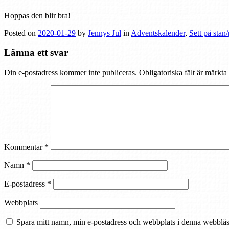
Hoppas den
blir
bra!
Posted on
2020-01-29
by
Jennys Jul
in
Adventskalender
,
Sett på stan
Lämna ett svar
Din e-postadress kommer inte publiceras.
Obligatoriska fält är märkta
Kommentar
*
Namn
*
E-postadress
*
Webbplats
Spara mitt namn, min e-postadress och webbplats i denna webbläsa