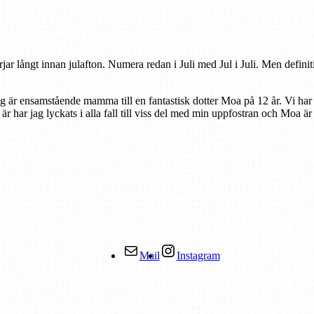
rjar långt innan julafton. Numera redan i Juli med Jul i Juli. Men defini
ag är ensamstående mamma till en fantastisk dotter Moa på 12 år. Vi har
r är har jag lyckats i alla fall till viss del med min uppfostran och Moa ä
Mail
Instagram