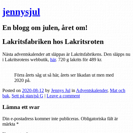
jennysjul
En blogg om julen, året om!
Lakritsfabriken hos Lakritsroten
Nästa adventskalender att släppas är Lakritsfabrikens. Den släpps nu
i Lakritsrotens webbutik,
här
. 720 g lakrits för 489 kr.
Förra årets såg ut så här, årets ser likadan ut men med
2020 på.
Posted on
2020-08-12
by
Jennys Jul
in
Adventskalender
,
Mat och
bak
,
Sett på stan/på G
|
Leave a comment
Lämna ett svar
Din e-postadress kommer inte publiceras.
Obligatoriska fält är
märkta
*