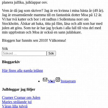
planera julfika, julklappar osv.
Vem är då jag som skriver? Jag är en kvinna i mina bästa år (49 år).
Jag är ensamstående mamma till en fantastisk dotter Moa på 12 år.
Vi har två katter och bor i ett radhus i Sollentuna norr om
Stockholm. Älskar att baka, titta på film, läsa och allt som har med
julen att göra. Som tur är har jag lyckats i alla fall till viss del med
min uppfostran och Moa är också en sann julälskare.
Bloggen har funnits sen 2010! Välkomna!
Sök
Sök
Bloggarkiv
Här finns alla gamla inlägg
Mail
Instagram
Julbloggar jag följer
Cramer Cramar om Julen
Maries strålande jul
Våran lilla julvrå