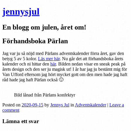
jennysjul
En blogg om julen, året om!
Förhandsboka Pärlan
Jag var ju så nöjd med Pärlans adventskalender förra året, gav den
betyg 5 av 5 kolor.
Läs mer här
. Nu går det att förhandsboka årets
kalender och ni hittar den
här
. Bilden nedan visar en sneak peak på
årets design och den ser ju magisk ut! I år har jag ju bestämt mig för
Van Ufford eftersom jag hört mycket gott om den men hade jag haft
råd hade jag haft Pärlan också 🙂
Bild lånad från Pärlans konfektyr
Posted on
2020-09-15
by
Jennys Jul
in
Adventskalender
|
Leave a
comment
Lämna ett svar