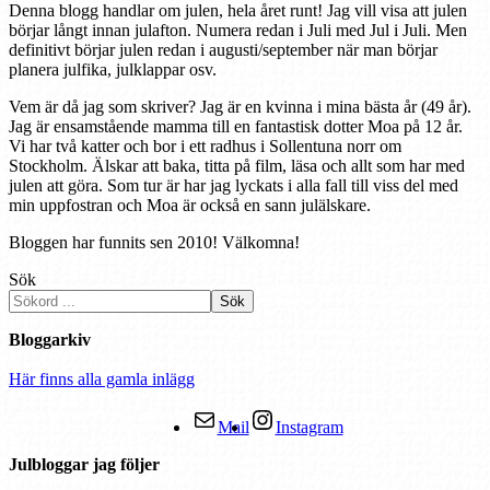
Denna blogg handlar om julen, hela året runt! Jag vill visa att julen
börjar långt innan julafton. Numera redan i Juli med Jul i Juli. Men
definitivt börjar julen redan i augusti/september när man börjar
planera julfika, julklappar osv.
Vem är då jag som skriver? Jag är en kvinna i mina bästa år (49 år).
Jag är ensamstående mamma till en fantastisk dotter Moa på 12 år.
Vi har två katter och bor i ett radhus i Sollentuna norr om
Stockholm. Älskar att baka, titta på film, läsa och allt som har med
julen att göra. Som tur är har jag lyckats i alla fall till viss del med
min uppfostran och Moa är också en sann julälskare.
Bloggen har funnits sen 2010! Välkomna!
Sök
Sök
Bloggarkiv
Här finns alla gamla inlägg
Mail
Instagram
Julbloggar jag följer