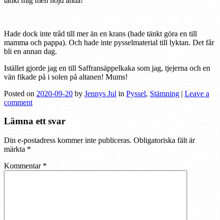
tänkt mig men nöjd ändå!
Hade dock inte tråd till mer än en krans (hade tänkt göra en till
mamma och pappa). Och hade inte pysselmaterial till lyktan. Det får
bli en annan dag.
Istället gjorde jag en till Saffransäppelkaka som jag, tjejerna och en
vän fikade på i solen på altanen! Mums!
Posted on
2020-09-20
by
Jennys Jul
in
Pyssel
,
Stämning
|
Leave a
comment
Lämna ett svar
Din e-postadress kommer inte publiceras.
Obligatoriska fält är
märkta
*
Kommentar
*