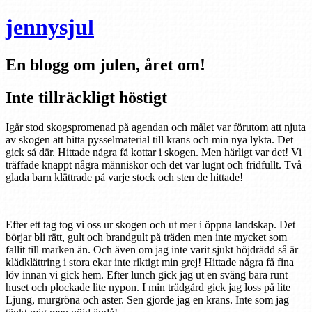
jennysjul
En blogg om julen, året om!
Inte tillräckligt höstigt
Igår stod skogspromenad på agendan och målet var förutom att njuta
av skogen att hitta pysselmaterial till krans och min nya lykta. Det
gick så där. Hittade några få kottar i skogen. Men härligt var det! Vi
träffade knappt några människor och det var lugnt och fridfullt. Två
glada barn klättrade på varje stock och sten de hittade!
Efter ett tag tog vi oss ur skogen och ut mer i öppna landskap. Det
börjar bli rätt, gult och brandgult på träden men inte mycket som
fallit till marken än. Och även om jag inte varit sjukt höjdrädd så är
klädklättring i stora ekar inte riktigt min grej! Hittade några få fina
löv innan vi gick hem. Efter lunch gick jag ut en sväng bara runt
huset och plockade lite nypon. I min trädgård gick jag loss på lite
Ljung, murgröna och aster. Sen gjorde jag en krans. Inte som jag