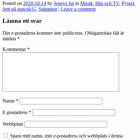
Posted on
2020-10-14
by
Jennys Jul
in
Musik, film och TV
,
Pyssel
,
Sett på stan/på G
,
Stämning
|
Leave a comment
Lämna ett svar
Din e-postadress kommer inte publiceras.
Obligatoriska fält är
märkta
*
Kommentar
*
Namn
*
E-postadress
*
Webbplats
Spara mitt namn, min e-postadress och webbplats i denna