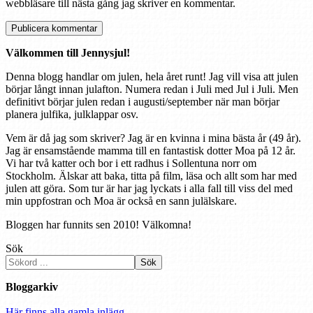
webbläsare till nästa gång jag skriver en kommentar.
Välkommen till Jennysjul!
Denna blogg handlar om julen, hela året runt! Jag vill visa att julen
börjar långt innan julafton. Numera redan i Juli med Jul i Juli. Men
definitivt börjar julen redan i augusti/september när man börjar
planera julfika, julklappar osv.
Vem är då jag som skriver? Jag är en kvinna i mina bästa år (49 år).
Jag är ensamstående mamma till en fantastisk dotter Moa på 12 år.
Vi har två katter och bor i ett radhus i Sollentuna norr om
Stockholm. Älskar att baka, titta på film, läsa och allt som har med
julen att göra. Som tur är har jag lyckats i alla fall till viss del med
min uppfostran och Moa är också en sann julälskare.
Bloggen har funnits sen 2010! Välkomna!
Sök
Sök
Bloggarkiv
Här finns alla gamla inlägg