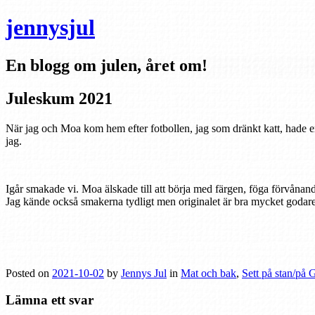
jennysjul
En blogg om julen, året om!
Juleskum 2021
När jag och Moa kom hem efter fotbollen, jag som dränkt katt, hade en
jag.
Igår smakade vi. Moa älskade till att börja med färgen, föga förvåna
Jag kände också smakerna tydligt men originalet är bra mycket godar
Posted on
2021-10-02
by
Jennys Jul
in
Mat och bak
,
Sett på stan/på 
Lämna ett svar