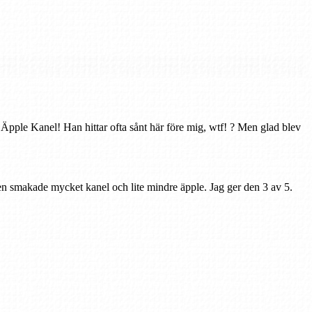
 Äpple Kanel! Han hittar ofta sånt här före mig, wtf! ? Men glad blev
en smakade mycket kanel och lite mindre äpple. Jag ger den 3 av 5.