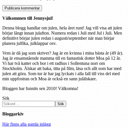
Välkommen till Jennysjul!
Denna blogg handlar om julen, hela året runt! Jag vill visa att julen
börjar långt innan julafton. Numera redan i Juli med Jul i Juli. Men
definitivt börjar julen redan i augusti/september när man börjar
planera julfika, julklappar osv.
Vem är då jag som skriver? Jag är en kvinna i mina bästa år (49 år).
Jag är ensamstående mamma till en fantastisk dotter Moa på 12 år.
Vi har två katter och bor i ett radhus i Sollentuna norr om
Stockholm. Älskar att baka, titta på film, läsa och allt som har med
julen att göra. Som tur är har jag lyckats i alla fall till viss del med
min uppfostran och Moa är också en sann julälskare.
Bloggen har funnits sen 2010! Välkomna!
Sök
Sök
Bloggarkiv
Här finns alla gamla inlägg