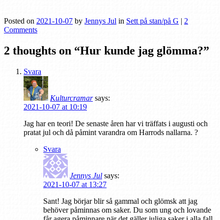
Posted on
2021-10-07
by
Jennys Jul
in
Sett på stan/på G
|
2
Comments
2 thoughts on “
Hur kunde jag glömma?
”
Svara
Kulturcramar
says:
2021-10-07 at 10:19
Jag har en teori! De senaste åren har vi träffats i augusti och
pratat jul och då påmint varandra om Harrods nallarna. ?
Svara
Jennys Jul
says:
2021-10-07 at 13:27
Sant! Jag börjar blir så gammal och glömsk att jag
behöver påminnas om saker. Du som ung och lovande
får agera påminnare när det gäller juliga saker i alla fall