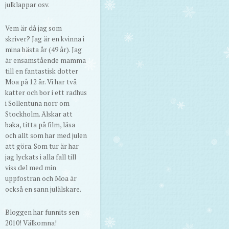
julklappar osv.
Vem är då jag som
skriver? Jag är en kvinna i
mina bästa år (49 år). Jag
är ensamstående mamma
till en fantastisk dotter
Moa på 12 år. Vi har två
katter och bor i ett radhus
i Sollentuna norr om
Stockholm. Älskar att
baka, titta på film, läsa
och allt som har med julen
att göra. Som tur är har
jag lyckats i alla fall till
viss del med min
uppfostran och Moa är
också en sann julälskare.
Bloggen har funnits sen
2010! Välkomna!