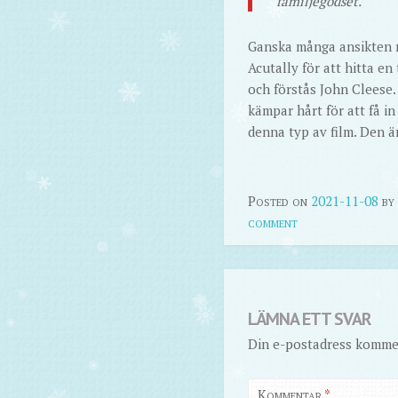
familjegodset.
Ganska många ansikten ma
Acutally för att hitta en
och förstås John Cleese.
kämpar hårt för att få in
denna typ av film. Den är
Posted on
2021-11-08
by
comment
LÄMNA ETT SVAR
Din e-postadress kommer
Kommentar
*