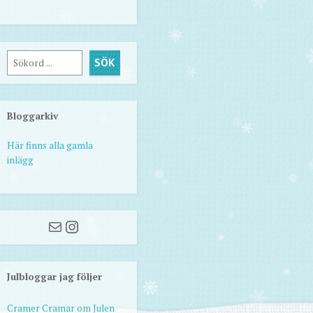
Sök
SÖK
Bloggarkiv
Här finns alla gamla
inlägg
Mail
Instagram
Julbloggar jag följer
Cramer Cramar om Julen