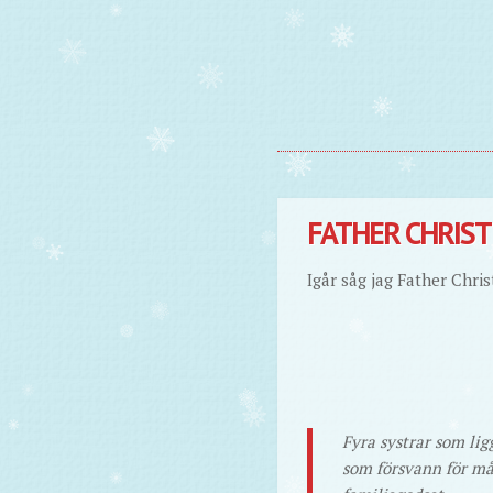
FATHER CHRIST
Igår såg jag Father Chris
Fyra systrar som lig
som försvann för mån