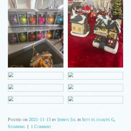
Posted on
2021-11-13
by
Jennys Jul
in
Sett på stan/på G
,
Stämning
|
1 Comment