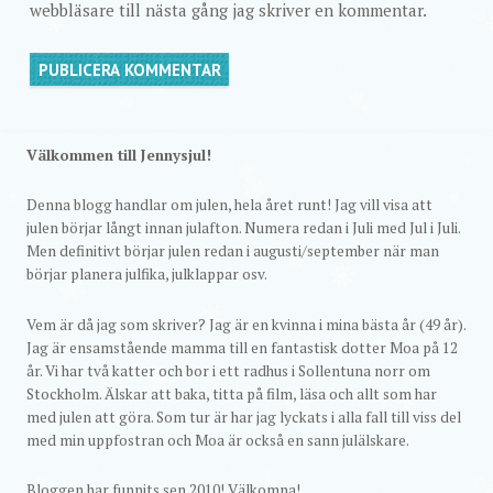
webbläsare till nästa gång jag skriver en kommentar.
Välkommen till Jennysjul!
Denna blogg handlar om julen, hela året runt! Jag vill visa att
julen börjar långt innan julafton. Numera redan i Juli med Jul i Juli.
Men definitivt börjar julen redan i augusti/september när man
börjar planera julfika, julklappar osv.
Vem är då jag som skriver? Jag är en kvinna i mina bästa år (49 år).
Jag är ensamstående mamma till en fantastisk dotter Moa på 12
år. Vi har två katter och bor i ett radhus i Sollentuna norr om
Stockholm. Älskar att baka, titta på film, läsa och allt som har
med julen att göra. Som tur är har jag lyckats i alla fall till viss del
med min uppfostran och Moa är också en sann julälskare.
Bloggen har funnits sen 2010! Välkomna!