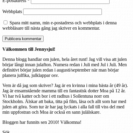
E-postadress
*
Webbplats
Spara mitt namn, min e-postadress och webbplats i denna
webbläsare till nästa gång jag skriver en kommentar.
Välkommen till Jennysjul!
Denna blogg handlar om julen, hela året runt! Jag vill visa att julen
börjar långt innan julafton. Numera redan i Juli med Jul i Juli. Men
definitivt börjar julen redan i augusti/september när man börjar
planera julfika, julklappar osv.
Vem är då jag som skriver? Jag är en kvinna i mina bästa år (49 år).
Jag är ensamstående mamma till en fantastisk dotter Moa på 12 år.
Vi har två katter och bor i ett radhus i Sollentuna norr om
Stockholm. Älskar att baka, titta på film, läsa och allt som har med
julen att göra. Som tur är har jag lyckats i alla fall till viss del med
min uppfostran och Moa är också en sann julälskare.
Bloggen har funnits sen 2010! Välkomna!
Sök