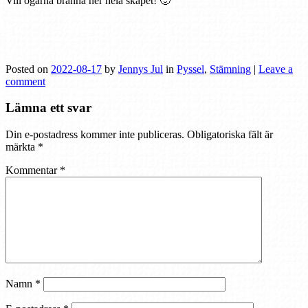
Vill ogärna bränna ner hela skåpet! 🙂
Posted on
2022-08-17
by
Jennys Jul
in
Pyssel
,
Stämning
|
Leave a
comment
Lämna ett svar
Din e-postadress kommer inte publiceras.
Obligatoriska fält är
märkta
*
Kommentar
*
Namn
*