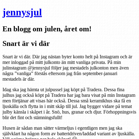
jennysjul
En blogg om julen, året om!
Snart är vi där
Snart är vi där. Där jag nästan byter konto helt på Instagram och är
mer inloggad på mitt julkonto än mitt vanliga privata. På min
julinstagram @jennysjul följer jag mestadels julkonton men även
några ”vanliga” förstås eftersom jag från september-januari
mestadels är där.
Idag ska jag hämta ut julpussel jag köpt på Tradera. Dessa fina
julhus jag också köpt på Tradera har jag bara visat på min Instagram
men förtjänar att visas här också. Dessa små keramikhus ska få en
ljuskälla och flytta in i mitt skåp till jul. Jag bygger vidare på temat
julby känsla i skåpet i år. Snö, hus, granar och djur. Förhoppningsvis
blir det fint och stämningsfullt!
Husen är sådan man sätter värmeljus i egentligen men jag ska
självklart ha någon form av batteridriven/laddad variant av ljuskälla.