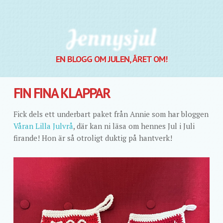
Jennysjul
EN BLOGG OM JULEN, ÅRET OM!
FIN FINA KLAPPAR
Fick dels ett underbart paket från Annie som har bloggen
Våran Lilla Julvrå
, där kan ni läsa om hennes Jul i Juli
firande! Hon är så otroligt duktig på hantverk!