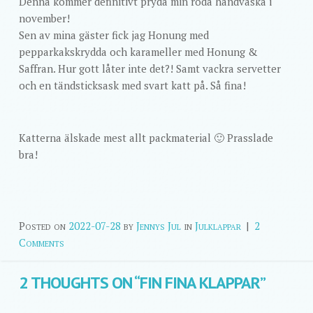
Denna kommer definitivt pryda min röda handväska i
november!
Sen av mina gäster fick jag Honung med
pepparkakskrydda och karameller med Honung &
Saffran. Hur gott låter inte det?! Samt vackra servetter
och en tändsticksask med svart katt på. Så fina!
Katterna älskade mest allt packmaterial 🙂 Prasslade
bra!
Posted on
2022-07-28
by
Jennys Jul
in
Julklappar
|
2
Comments
2 THOUGHTS ON “
FIN FINA KLAPPAR
”