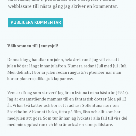
webbläsare till nästa gång jag skriver en kommentar.
Välkommen till Jennysjul!
Denna blogg handlar om julen, hela året runt! Jag vill visa att
julen börjar långt innan julafton. Numera redan i Juli med Jul i Juli.
Men definitivt börjar julen redan i augusti/september när man
börjar planera julfika, julklappar osv.
Vem är då jag som skriver? Jag är en kvinna i mina bästa år (49 år).
Jag är ensamstående mamma till en fantastisk dotter Moa på 12
år. Vi har två katter och bor i ett radhus i Sollentuna norr om
Stockholm. Älskar att baka, titta på film, läsa och allt som har
med julen att göra. Som tur är har jag lyckats i alla fall till viss del
med min uppfostran och Moa är också en sann julälskare.