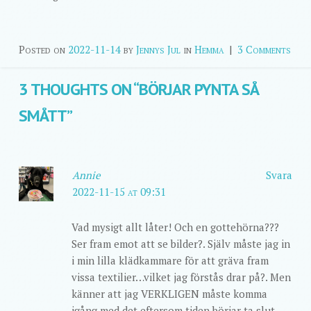
Posted on
2022-11-14
by
Jennys Jul
in
Hemma
|
3 Comments
3 THOUGHTS ON “
BÖRJAR PYNTA SÅ
SMÅTT
”
Annie
Svara
2022-11-15 at 09:31
Vad mysigt allt låter! Och en gottehörna???
Ser fram emot att se bilder?. Själv måste jag in
i min lilla klädkammare för att gräva fram
vissa textilier…vilket jag förstås drar på?. Men
känner att jag VERKLIGEN måste komma
igång med det eftersom tiden börjar ta slut.