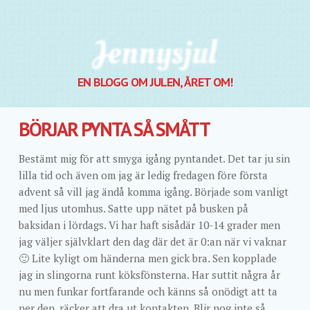
Jennysjul
EN BLOGG OM JULEN, ÅRET OM!
BÖRJAR PYNTA SÅ SMÅTT
Bestämt mig för att smyga igång pyntandet. Det tar ju sin
lilla tid och även om jag är ledig fredagen före första
advent så vill jag ändå komma igång. Började som vanligt
med ljus utomhus. Satte upp nätet på busken på
baksidan i lördags. Vi har haft sisådär 10-14 grader men
jag väljer självklart den dag där det är 0:an när vi vaknar
🙂 Lite kyligt om händerna men gick bra. Sen kopplade
jag in slingorna runt köksfönsterna. Har suttit några år
nu men funkar fortfarande och känns så onödigt att ta
ner den, räcker att dra ut kontakten. Blir nog inte så