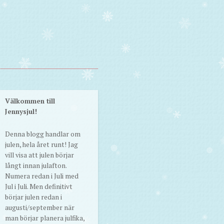
Välkommen till
Jennysjul!
Denna blogg handlar om
julen, hela året runt! Jag
vill visa att julen börjar
långt innan julafton.
Numera redan i Juli med
Jul i Juli. Men definitivt
börjar julen redan i
augusti/september när
man börjar planera julfika,