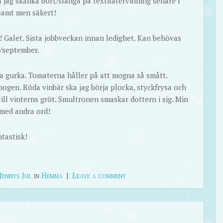
 jag skänka bort/slänga på textilåtervinning senare i
gsamt men säkert!
li! Galet. Sista jobbveckan innan ledighet. Kan behövas
i/september.
ra gurka. Tomaterna håller på att mogna så smått.
ogen. Röda vinbär ska jag börja plocka, styckfrysa och
 till vinterns gröt. Smultronen smaskar dottern i sig. Min
 med andra ord!
tastisk!
Jennys Jul
in
Hemma
|
Leave a comment