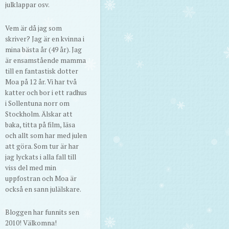
julklappar osv.
Vem är då jag som
skriver? Jag är en kvinna i
mina bästa år (49 år). Jag
är ensamstående mamma
till en fantastisk dotter
Moa på 12 år. Vi har två
katter och bor i ett radhus
i Sollentuna norr om
Stockholm. Älskar att
baka, titta på film, läsa
och allt som har med julen
att göra. Som tur är har
jag lyckats i alla fall till
viss del med min
uppfostran och Moa är
också en sann julälskare.
Bloggen har funnits sen
2010! Välkomna!