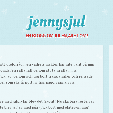
Jennysjul
EN BLOGG OM JULEN, ÅRET OM!
itt uteförråd men vädrets makter har inte varit på min
omdagen i alla fall genom att ta in alla mina
gick jag igenom och tog bort trasiga saker och rensade
der som ska få nytt liv hos någon annan via
re med julprylar blev det. Skönt! Nu ska bara resten av
te blev jag av med igår (gick bort med elåtervinning)