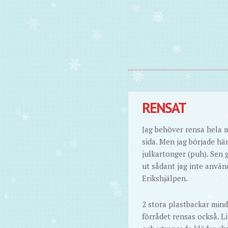
RENSAT
Jag behöver rensa hela m
sida. Men jag började här
julkartonger (puh). Sen 
ut sådant jag inte använ
Erikshjälpen.
2 stora plastbackar mind
förrådet rensas också. Li