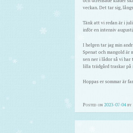
och utrensade kläder ska
veckan. Det tar sig, lån
Tänk att vi redan är i ju
inför en intensiv august
I helgen tar jag min and
Spenat och mangold är m
sen ner i lådor så vi har
lilla trädgård traskar på
Hoppas er sommar är fan
Posted on
2023-07-04
by