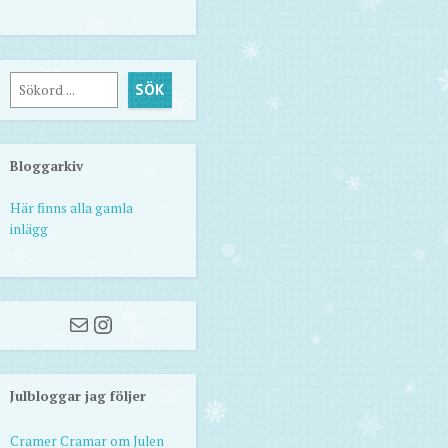
Sök
SÖK
Bloggarkiv
Här finns alla gamla
inlägg
Mail
Instagram
Julbloggar jag följer
Cramer Cramar om Julen