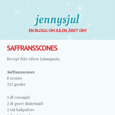
Jennysjul
EN BLOGG OM JULEN, ÅRET OM!
SAFFRANSSCONES
Recept från Allers Julmagasin.
Saffransscones
8 scones
225 grader
3 dl vetemjöl
2 dl grovt dinkelmjöl
2 tsk bakpulver