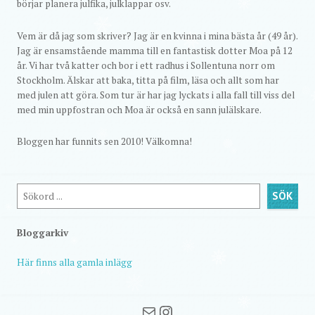
börjar planera julfika, julklappar osv.
Vem är då jag som skriver? Jag är en kvinna i mina bästa år (49 år).
Jag är ensamstående mamma till en fantastisk dotter Moa på 12
år. Vi har två katter och bor i ett radhus i Sollentuna norr om
Stockholm. Älskar att baka, titta på film, läsa och allt som har
med julen att göra. Som tur är har jag lyckats i alla fall till viss del
med min uppfostran och Moa är också en sann julälskare.
Bloggen har funnits sen 2010! Välkomna!
Sök
SÖK
Bloggarkiv
Här finns alla gamla inlägg
Mail
Instagram