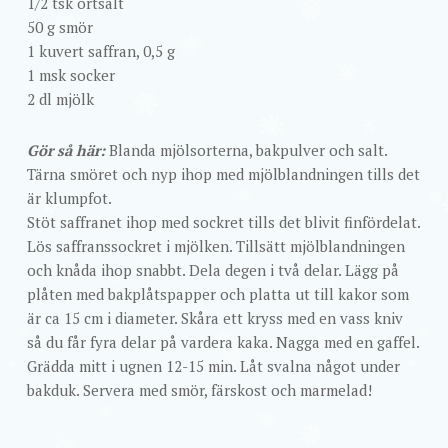
1/2 tsk örtsalt
50 g smör
1 kuvert saffran, 0,5 g
1 msk socker
2 dl mjölk
Gör så här:
Blanda mjölsorterna, bakpulver och salt.
Tärna smöret och nyp ihop med mjölblandningen tills det
är klumpfot.
Stöt saffranet ihop med sockret tills det blivit finfördelat.
Lös saffranssockret i mjölken. Tillsätt mjölblandningen
och knåda ihop snabbt. Dela degen i två delar. Lägg på
plåten med bakplåtspapper och platta ut till kakor som
är ca 15 cm i diameter. Skåra ett kryss med en vass kniv
så du får fyra delar på vardera kaka. Nagga med en gaffel.
Grädda mitt i ugnen 12-15 min. Låt svalna något under
bakduk. Servera med smör, färskost och marmelad!