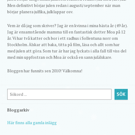
Men definitivt börjar julen redan i augusti/september när man
börjar planera julfika, julklappar osv.
Vem är då jag som skriver? Jag är en kvinna i mina bästa år (49 år).
Jag är ensamstående mamma till en fantastisk dotter Moa på 12
år. Vi har två katter och bor i ett radhus i Sollentuna norr om
Stockholm. Älskar att baka, titta på film, läsa och allt som har
med julen att göra. Som tur är har jag lyckats i alla fall till viss del
med min uppfostran och Moa är också en sann julälskare.
Bloggen har funnits sen 2010! Välkomna!
Sök
SÖK
Bloggarkiv
Här finns alla gamla inlägg