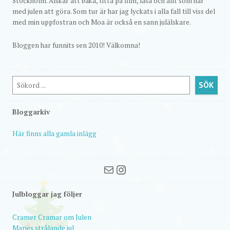
Stockholm. Älskar att baka, titta på film, läsa och allt som har
med julen att göra. Som tur är har jag lyckats i alla fall till viss del
med min uppfostran och Moa är också en sann julälskare.
Bloggen har funnits sen 2010! Välkomna!
Sök
SÖK
Bloggarkiv
Här finns alla gamla inlägg
Mail
Instagram
Julbloggar jag följer
Cramer Cramar om Julen
Maries strålande jul