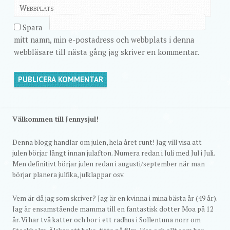
Webbplats
Spara
mitt namn, min e-postadress och webbplats i denna
webbläsare till nästa gång jag skriver en kommentar.
Välkommen till Jennysjul!
Denna blogg handlar om julen, hela året runt! Jag vill visa att
julen börjar långt innan julafton. Numera redan i Juli med Jul i Juli.
Men definitivt börjar julen redan i augusti/september när man
börjar planera julfika, julklappar osv.
Vem är då jag som skriver? Jag är en kvinna i mina bästa år (49 år).
Jag är ensamstående mamma till en fantastisk dotter Moa på 12
år. Vi har två katter och bor i ett radhus i Sollentuna norr om