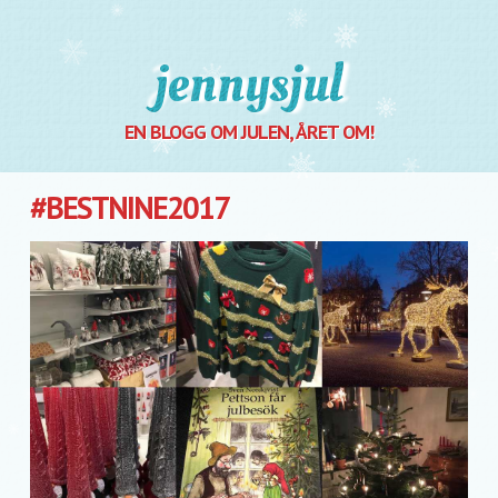
Jennysjul
EN BLOGG OM JULEN, ÅRET OM!
#BESTNINE2017