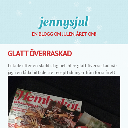
Jennysjul
EN BLOGG OM JULEN, ÅRET OM!
GLATT ÖVERRASKAD
Letade efter en sladd idag och blev glatt överraskad när
jag i en låda hittade tre recepttidningar från förra året!