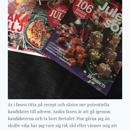
Är i fasen titta på recept och skriva ner potentiella
kandidater till advent. Andra fasen är att gå igenom
kandidaterna och ta bort flertalet. Hur gärna jag än
skulle vilja har jag vare sig tid, råd eller vänner nog att