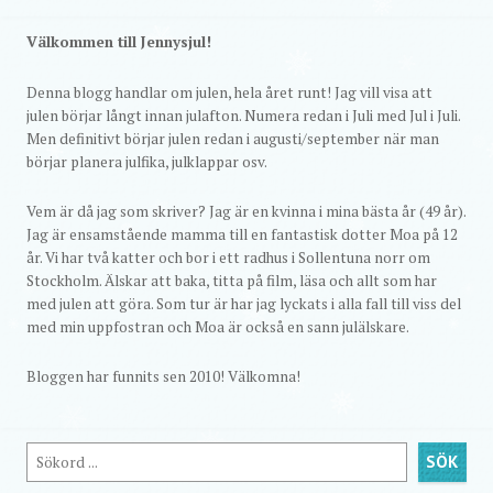
Välkommen till Jennysjul!
Denna blogg handlar om julen, hela året runt! Jag vill visa att
julen börjar långt innan julafton. Numera redan i Juli med Jul i Juli.
Men definitivt börjar julen redan i augusti/september när man
börjar planera julfika, julklappar osv.
Vem är då jag som skriver? Jag är en kvinna i mina bästa år (49 år).
Jag är ensamstående mamma till en fantastisk dotter Moa på 12
år. Vi har två katter och bor i ett radhus i Sollentuna norr om
Stockholm. Älskar att baka, titta på film, läsa och allt som har
med julen att göra. Som tur är har jag lyckats i alla fall till viss del
med min uppfostran och Moa är också en sann julälskare.
Bloggen har funnits sen 2010! Välkomna!
Sök
SÖK