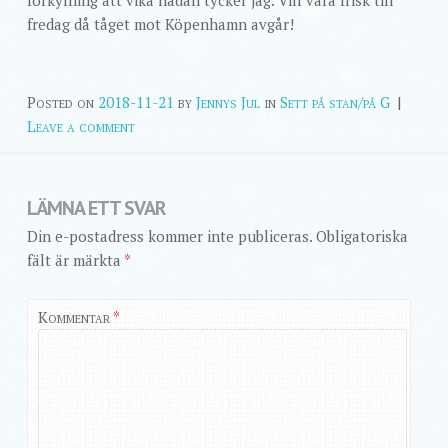
förkylning att vika hädan tycker jag. Vill vara frisk till
fredag då tåget mot Köpenhamn avgår!
Posted on
2018-11-21
by
Jennys Jul
in
Sett på stan/på G
|
Leave a comment
LÄMNA ETT SVAR
Din e-postadress kommer inte publiceras.
Obligatoriska
fält är märkta
*
Kommentar
*