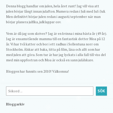
Denna blogg handlar om julen, hela året runt! Jag vill visa att
julen börjar långt innan julafton. Numera redan i Juli med Jul i Juli.
Men definitivt börjar julen redan i augusti/september när man
börjar planera julfika, julklappar osv.
Vem är då jag som skriver? Jag är en kvinna i mina bästa år (49 år).
Jag är ensamstående mamma till en fantastisk dotter Moa på 12
år. Vi har två katter och bor i ett radhus i Sollentuna norr om
Stockholm. Älskar att baka, titta på film, läsa och allt som har
med julen att göra. Som tur är har jag lyckats i alla fall till viss del
med min uppfostran och Moa är också en sann julälskare.
Bloggen har funnits sen 2010! Välkomna!
Sök
SÖK
Bloggarkiv