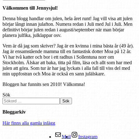
Välkommen till Jennysjul!
Denna blogg handlar om julen, hela året runt! Jag vill visa att julen
börjar långt innan julafton. Numera redan i Juli med Jul i Juli. Men
definitivt börjar julen redan i augusti/september när man börjar
planera julfika, julklappar osv.
Vem är då jag som skriver? Jag är en kvinna i mina bästa år (49 år).
Jag är ensamstående mamma till en fantastisk dotter Moa på 12 år.
Vi har två katter och bor i ett radhus i Sollentuna norr om
Stockholm. Älskar att baka, titta på film, läsa och allt som har med
julen att göra. Som tur är har jag lyckats i alla fall till viss del med
min uppfostran och Moa är också en sann julälskare.
Bloggen har funnits sen 2010! Välkomna!
Sök
Sök
Bloggarkiv
Här finns alla gamla inlägg
Mail
Instagram