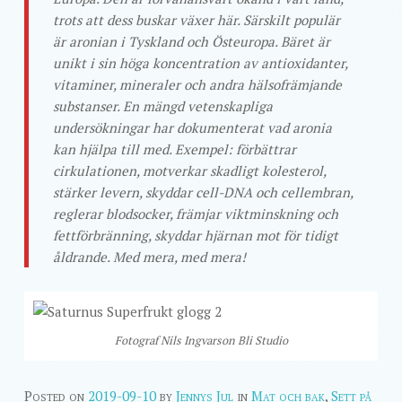
trots att dess buskar växer här. Särskilt populär
är aronian i Tyskland och Östeuropa. Bäret är
unikt i sin höga koncentration av antioxidanter,
vitaminer, mineraler och andra hälsofrämjande
substanser. En mängd vetenskapliga
undersökningar har dokumenterat vad aronia
kan hjälpa till med. Exempel: förbättrar
cirkulationen, motverkar skadligt kolesterol,
stärker levern, skyddar cell-DNA och cellembran,
reglerar blodsocker, främjar viktminskning och
fettförbränning, skyddar hjärnan mot för tidigt
åldrande. Med mera, med mera!
Fotograf Nils Ingvarson Bli Studio
Posted on
2019-09-10
by
Jennys Jul
in
Mat och bak
,
Sett på