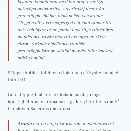
Spanien kombinerat med hundraprocentigt
naturliga oxidantrika, superfruktjuicer från
granatäpple, blåbär, blodapelsin och aronia.
Glöggen blir extra supergod om man tänker lite
nytt och byter ut de gamla hederliga tillbehören
mandel och russin mot till exempel en skiva
citron, torkade blåbär och tranbär,
granatäpplekärnor, skållad mandel eller hackad
mörk choklad.
Släpps i butik i slutet av oktober och på Systembolaget
från 4/11.
Granatäpple, blåbär och blodapelsin är ju inga
konstigheter men aronia har jag aldrig hört talas om. Så
här skriver Saturnus om aronia:
Aronia
har en lång historia som medicinalväxt i
Europa. Den är förvånansvärt okänd i vårt land,