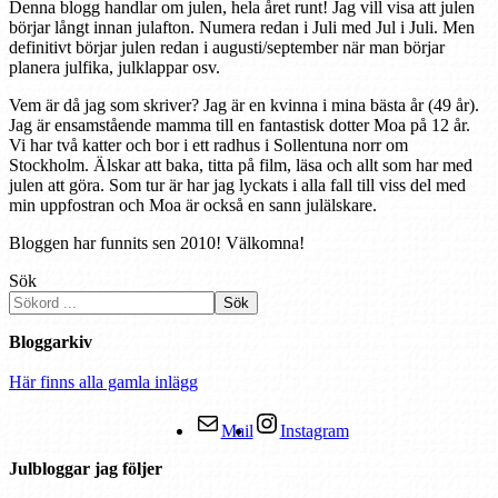
Denna blogg handlar om julen, hela året runt! Jag vill visa att julen
börjar långt innan julafton. Numera redan i Juli med Jul i Juli. Men
definitivt börjar julen redan i augusti/september när man börjar
planera julfika, julklappar osv.
Vem är då jag som skriver? Jag är en kvinna i mina bästa år (49 år).
Jag är ensamstående mamma till en fantastisk dotter Moa på 12 år.
Vi har två katter och bor i ett radhus i Sollentuna norr om
Stockholm. Älskar att baka, titta på film, läsa och allt som har med
julen att göra. Som tur är har jag lyckats i alla fall till viss del med
min uppfostran och Moa är också en sann julälskare.
Bloggen har funnits sen 2010! Välkomna!
Sök
Sök
Bloggarkiv
Här finns alla gamla inlägg
Mail
Instagram
Julbloggar jag följer