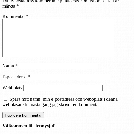
Din e-postadress kommer inte publiceras.
Obligatoriska fält är
märkta
*
Kommentar
*
Namn
*
E-postadress
*
Webbplats
Spara mitt namn, min e-postadress och webbplats i denna
webbläsare till nästa gång jag skriver en kommentar.
Välkommen till Jennysjul!