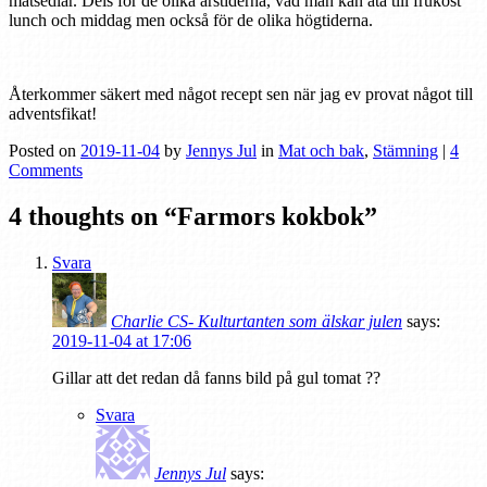
matsedlar. Dels för de olika årstiderna, vad man kan äta till frukost
lunch och middag men också för de olika högtiderna.
Återkommer säkert med något recept sen när jag ev provat något till
adventsfikat!
Posted on
2019-11-04
by
Jennys Jul
in
Mat och bak
,
Stämning
|
4
Comments
4 thoughts on “
Farmors kokbok
”
Svara
Charlie CS- Kulturtanten som älskar julen
says:
2019-11-04 at 17:06
Gillar att det redan då fanns bild på gul tomat ??
Svara
Jennys Jul
says: