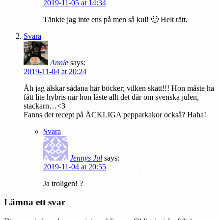
2019-11-05 at 14:34
Tänkte jag inte ens på men så kul! 🙂 Helt rätt.
Svara
Annie
says:
2019-11-04 at 20:24
Åh jag älskar sådana här böcker; vilken skatt!!! Hon måste ha
fått lite hybris när hon läste allt det där om svenska julen,
stackarn…<3
Fanns det recept på ÄCKLIGA pepparkakor också? Haha!
Svara
Jennys Jul
says:
2019-11-04 at 20:55
Ja troligen! ?
Lämna ett svar