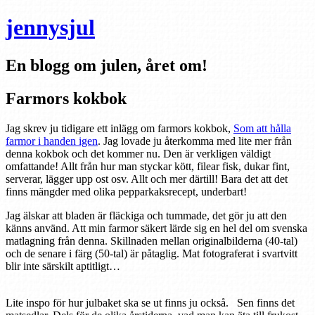
jennysjul
En blogg om julen, året om!
Farmors kokbok
Jag skrev ju tidigare ett inlägg om farmors kokbok,
Som att hålla
farmor i handen igen
. Jag lovade ju återkomma med lite mer från
denna kokbok och det kommer nu. Den är verkligen väldigt
omfattande! Allt från hur man styckar kött, filear fisk, dukar fint,
serverar, lägger upp ost osv. Allt och mer därtill! Bara det att det
finns mängder med olika pepparkaksrecept, underbart!
Jag älskar att bladen är fläckiga och tummade, det gör ju att den
känns använd. Att min farmor säkert lärde sig en hel del om svenska
matlagning från denna. Skillnaden mellan originalbilderna (40-tal)
och de senare i färg (50-tal) är påtaglig. Mat fotograferat i svartvitt
blir inte särskilt aptitligt…
Lite inspo för hur julbaket ska se ut finns ju också.
Sen finns det