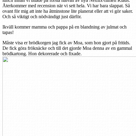
lunch innan vi tittade på första halvan av nya Netflix-filmen Klaus.
Återkommer med recension när vi sett hela. Vi har bara slappat. Så
ovant för mig att inte ha åtminstone lite planerat eller att vi gör saker.
Och så viktigt och nödvändigt just därför.
Ikväll kommer mamma och pappa på en blandning av julmat och
tapas!
Måste visa er brödkorgen jag fick av Moa, som hon gjort på fritids.
De fick göra fröknäcke och till det gjorde Moa denna av en gammal
brödkartong. Hon dekorerade och fixade.