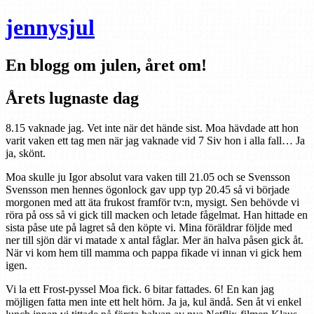
jennysjul
En blogg om julen, året om!
Årets lugnaste dag
8.15 vaknade jag. Vet inte när det hände sist. Moa hävdade att hon
varit vaken ett tag men när jag vaknade vid 7 Siv hon i alla fall… Ja
ja, skönt.
Moa skulle ju Igor absolut vara vaken till 21.05 och se Svensson
Svensson men hennes ögonlock gav upp typ 20.45 så vi började
morgonen med att äta frukost framför tv:n, mysigt. Sen behövde vi
röra på oss så vi gick till macken och letade fågelmat. Han hittade en
sista påse ute på lagret så den köpte vi. Mina föräldrar följde med
ner till sjön där vi matade x antal fåglar. Mer än halva påsen gick åt.
När vi kom hem till mamma och pappa fikade vi innan vi gick hem
igen.
Vi la ett Frost-pyssel Moa fick. 6 bitar fattades. 6! En kan jag
möjligen fatta men inte ett helt hörn. Ja ja, kul ändå. Sen åt vi enkel