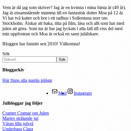
Vem är då jag som skriver? Jag är en kvinna i mina bästa år (49 år).
Jag är ensamstående mamma till en fantastisk dotter Moa på 12 år.
Vi har två katter och bor i ett radhus i Sollentuna norr om
Stockholm. Älskar att baka, titta på film, läsa och allt som har med
julen att göra. Som tur är har jag lyckats i alla fall till viss del med
min uppfostran och Moa är också en sann julälskare.
Bloggen har funnits sen 2010! Välkomna!
Sök
Sök
Bloggarkiv
Här finns alla gamla inlägg
Mail
Instagram
Julbloggar jag följer
Cramer Cramar om Julen
Maries strålande jul
Våran lilla julvrå
Underbara Clara