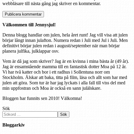
webbläsare till nästa gång jag skriver en kommentar.
Välkommen till Jennysjul!
Denna blogg handlar om julen, hela året runt! Jag vill visa att julen
börjar långt innan julafton. Numera redan i Juli med Jul i Juli. Men
definitivt börjar julen redan i augusti/september när man börjar
planera julfika, julklappar osv.
Vem är då jag som skriver? Jag är en kvinna i mina bästa år (49 år).
Jag är ensamstående mamma till en fantastisk dotter Moa på 12 år.
Vi har två katter och bor i ett radhus i Sollentuna norr om
Stockholm. Älskar att baka, titta på film, läsa och allt som har med
julen att göra. Som tur är har jag lyckats i alla fall till viss del med
min uppfostran och Moa är också en sann julälskare.
Bloggen har funnits sen 2010! Välkomna!
Sök
Sök
Bloggarkiv