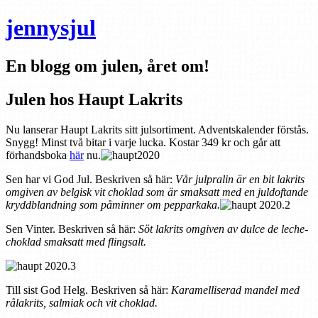
jennysjul
En blogg om julen, året om!
Julen hos Haupt Lakrits
Nu lanserar Haupt Lakrits sitt julsortiment. Adventskalender förstås.
Snygg! Minst två bitar i varje lucka. Kostar 349 kr och går att
förhandsboka
här
nu.
Sen har vi God Jul. Beskriven så här:
Vår julpralin är en bit lakrits
omgiven av belgisk vit choklad som är smaksatt med en juldoftande
kryddblandning som påminner om pepparkaka.
Sen Vinter. Beskriven så här:
Söt lakrits omgiven av dulce de leche-
choklad smaksatt med flingsalt.
Till sist God Helg. Beskriven så här:
Karamelliserad mandel med
rålakrits, salmiak och vit choklad.