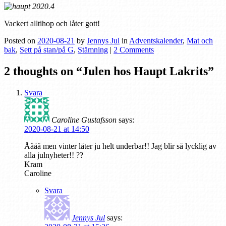
Vackert alltihop och låter gott!
Posted on
2020-08-21
by
Jennys Jul
in
Adventskalender
,
Mat och
bak
,
Sett på stan/på G
,
Stämning
|
2 Comments
2 thoughts on “
Julen hos Haupt Lakrits
”
Svara
Caroline Gustafsson
says:
2020-08-21 at 14:50
Åååå men vinter låter ju helt underbar!! Jag blir så lycklig av
alla julnyheter!! ??
Kram
Caroline
Svara
Jennys Jul
says: