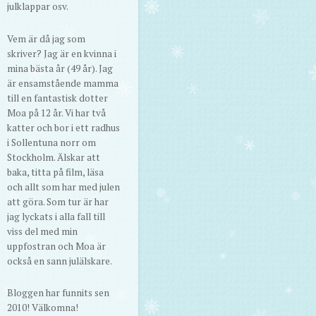
julklappar osv.
Vem är då jag som
skriver? Jag är en kvinna i
mina bästa år (49 år). Jag
är ensamstående mamma
till en fantastisk dotter
Moa på 12 år. Vi har två
katter och bor i ett radhus
i Sollentuna norr om
Stockholm. Älskar att
baka, titta på film, läsa
och allt som har med julen
att göra. Som tur är har
jag lyckats i alla fall till
viss del med min
uppfostran och Moa är
också en sann julälskare.
Bloggen har funnits sen
2010! Välkomna!