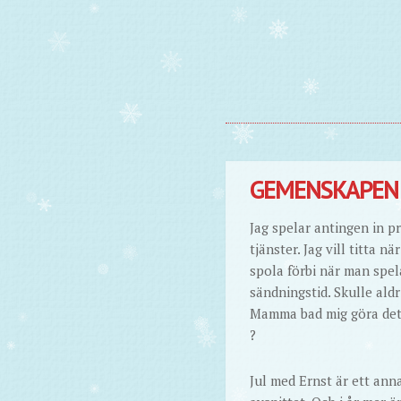
GEMENSKAPEN 
Jag spelar antingen in pr
tjänster. Jag vill titta 
spola förbi när man spela
sändningstid. Skulle ald
Mamma bad mig göra det 
?
Jul med Ernst är ett annat