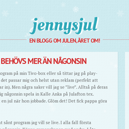
Jennysjul
EN BLOGG OM JULEN, ÅRET OM!
BEHÖVS MER ÄN NÅGONSIN
ogram på min Tivo-box eller så tittar jag på play-
när det passar mig och helst utan reklam (perfekt att
r in). Men några saker vill jag se ”live”. Alltså på deras
rig någonsin spela in Kalle Anka på Julafton tex.
en jul när hon jobbade. Glöm det! Det fick pappa göra
 sånt program jag vill se live. I alla fall första