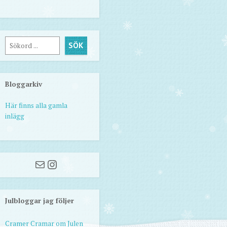
Sök
SÖK
Bloggarkiv
Här finns alla gamla
inlägg
Mail
Instagram
Julbloggar jag följer
Cramer Cramar om Julen