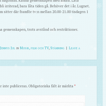
 än någonsin. Känna gemenskapen med andra. Låta
li irriterad, bara låta tiden gå. Behöver det i år. Lugnet.
om sitter där framför tv:n mellan 20.00-21.00 tisdagen 1
na gemenskapen, trots avstånd och restriktioner.
Jennys Jul
in
Musik, film och TV
,
Stämning
|
Leave a
 inte publiceras.
Obligatoriska fält är märkta
*