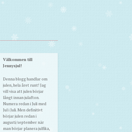
Välkommen till
Jennysjul!
Denna blogg handlar om
julen, hela året runt! Jag
vill visa att julen börjar
långt innan julafton.
Numera redan i Juli med
Jul i Juli. Men definitivt
börjar julen redan i
augusti/september när
man börjar planera julfika,