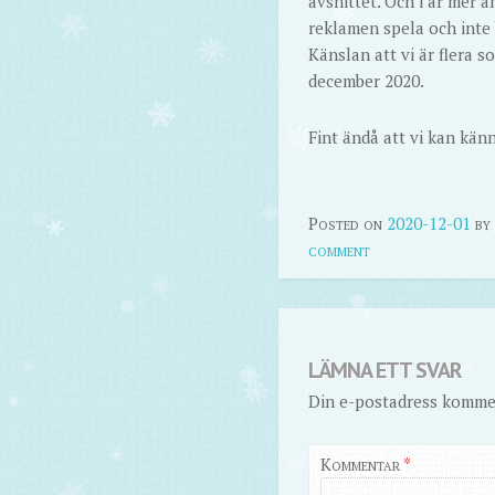
avsnittet. Och i år mer
reklamen spela och inte b
Känslan att vi är flera s
december 2020.
Fint ändå att vi kan kän
Posted on
2020-12-01
by
comment
LÄMNA ETT SVAR
Din e-postadress kommer
Kommentar
*