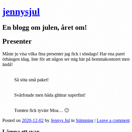
jennysjul
En blogg om julen, året om!
Presenter
Måste ju visa vilka fina presenter jag fick i söndags! Har ena paret
örhängen idag. Inte för att någon ser mig här på hemmakontoret men
ändå!
Så söta små paket!
Svårfotade men båda glittrar superfint!
Tomten fick tyvärr Moa… 🙂
Posted on
2020-12-02
by
Jennys Jul
in
Stämning
|
Leave a comment
Lämna ett svar