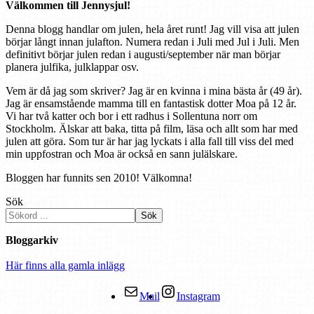
Välkommen till Jennysjul!
Denna blogg handlar om julen, hela året runt! Jag vill visa att julen
börjar långt innan julafton. Numera redan i Juli med Jul i Juli. Men
definitivt börjar julen redan i augusti/september när man börjar
planera julfika, julklappar osv.
Vem är då jag som skriver? Jag är en kvinna i mina bästa år (49 år).
Jag är ensamstående mamma till en fantastisk dotter Moa på 12 år.
Vi har två katter och bor i ett radhus i Sollentuna norr om
Stockholm. Älskar att baka, titta på film, läsa och allt som har med
julen att göra. Som tur är har jag lyckats i alla fall till viss del med
min uppfostran och Moa är också en sann julälskare.
Bloggen har funnits sen 2010! Välkomna!
Sök
Sök
Bloggarkiv
Här finns alla gamla inlägg
Mail
Instagram