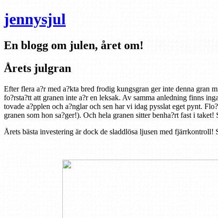
jennysjul
En blogg om julen, året om!
Årets julgran
Efter flera a?r med a?kta bred frodig kungsgran ger inte denna gran mi
fo?rsta?tt att granen inte a?r en leksak. Av samma anledning finns inga
tovade a?pplen och a?nglar och sen har vi idag pysslat eget pynt. Flo?r
granen som hon sa?ger!). Och hela granen sitter benha?rt fast i taket! S
Årets bästa investering är dock de sladdlösa ljusen med fjärrkontroll! 