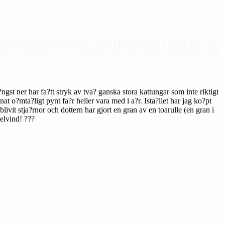
gst ner har fa?tt stryk av tva? ganska stora kattungar som inte riktigt
t o?mta?ligt pynt fa?r heller vara med i a?r. Ista?llet har jag ko?pt
ivit stja?rnor och dottern har gjort en gran av en toarulle (en gran i
velvind! ???