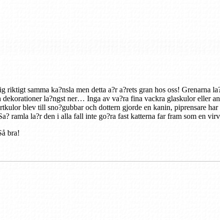
g riktigt samma ka?nsla men detta a?r a?rets gran hos oss! Grenarna la?n
 dekorationer la?ngst ner… Inga av va?ra fina vackra glaskulor eller anna
tkulor blev till sno?gubbar och dottern gjorde en kanin, piprensare har bl
a? ramla la?r den i alla fall inte go?ra fast katterna far fram som en vir
Så bra!