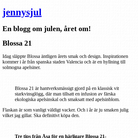
jennysjul
En blogg om julen, året om!
Blossa 21
Idag släppte Blossa äntligen årets smak och design. Inspirationen
kommer i år från spanska staden Valencia och är en hyllning till
solmogna apelsiner.
Blossa 21 är hantverksmässigt gjord på en klassisk vit
starkvinsglögg, där man tillsatt en infusion av färska
ekologiska apelsinskal och smaksatt med apelsinblom.
Flaskan är som vanligt väldigt vacker. Och i år är ju smaken julig
vilket jag gillar. Ska definitivt köpa den.
Tre tips från Åsa för en härligare Blossa 21-