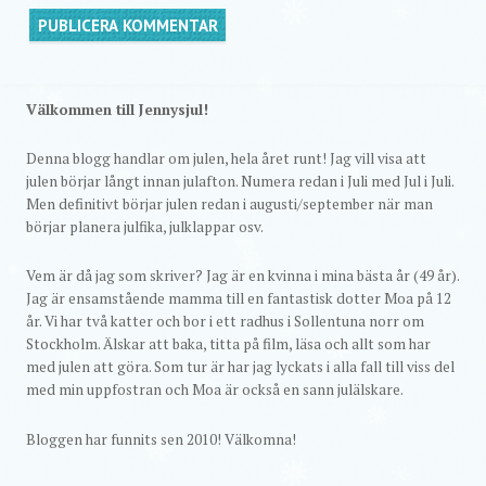
Välkommen till Jennysjul!
Denna blogg handlar om julen, hela året runt! Jag vill visa att
julen börjar långt innan julafton. Numera redan i Juli med Jul i Juli.
Men definitivt börjar julen redan i augusti/september när man
börjar planera julfika, julklappar osv.
Vem är då jag som skriver? Jag är en kvinna i mina bästa år (49 år).
Jag är ensamstående mamma till en fantastisk dotter Moa på 12
år. Vi har två katter och bor i ett radhus i Sollentuna norr om
Stockholm. Älskar att baka, titta på film, läsa och allt som har
med julen att göra. Som tur är har jag lyckats i alla fall till viss del
med min uppfostran och Moa är också en sann julälskare.
Bloggen har funnits sen 2010! Välkomna!