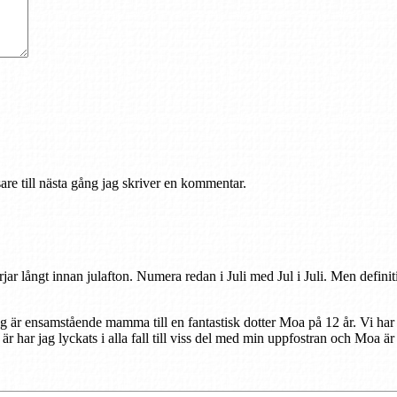
re till nästa gång jag skriver en kommentar.
rjar långt innan julafton. Numera redan i Juli med Jul i Juli. Men defini
ag är ensamstående mamma till en fantastisk dotter Moa på 12 år. Vi har
r är har jag lyckats i alla fall till viss del med min uppfostran och Moa ä