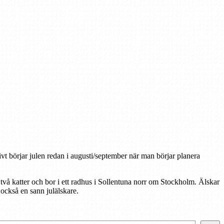
tivt börjar julen redan i augusti/september när man börjar planera
 två katter och bor i ett radhus i Sollentuna norr om Stockholm. Älskar
r också en sann julälskare.