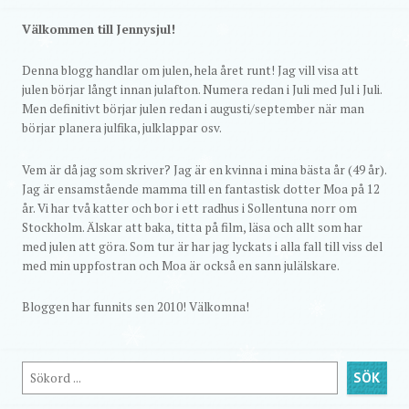
Välkommen till Jennysjul!
Denna blogg handlar om julen, hela året runt! Jag vill visa att
julen börjar långt innan julafton. Numera redan i Juli med Jul i Juli.
Men definitivt börjar julen redan i augusti/september när man
börjar planera julfika, julklappar osv.
Vem är då jag som skriver? Jag är en kvinna i mina bästa år (49 år).
Jag är ensamstående mamma till en fantastisk dotter Moa på 12
år. Vi har två katter och bor i ett radhus i Sollentuna norr om
Stockholm. Älskar att baka, titta på film, läsa och allt som har
med julen att göra. Som tur är har jag lyckats i alla fall till viss del
med min uppfostran och Moa är också en sann julälskare.
Bloggen har funnits sen 2010! Välkomna!
Sök
SÖK