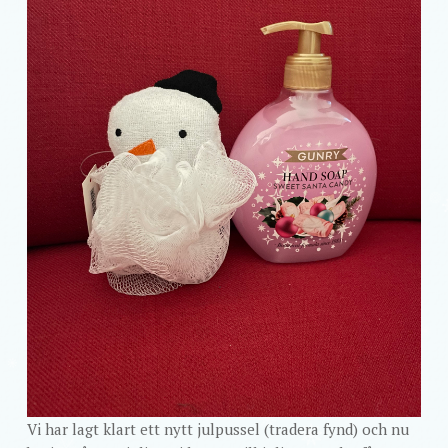
Vi har lagt klart ett nytt julpussel (tradera fynd) och nu