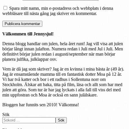
Spara mitt namn, min e-postadress och webbplats i denna
webbläsare till nästa gång jag skriver en kommentar.
Välkommen till Jennysjul!
Denna blogg handlar om julen, hela året runt! Jag vill visa att julen
börjar långt innan julafton. Numera redan i Juli med Jul i Juli. Men
definitivt börjar julen redan i augusti/september när man börjar
planera julfika, julklappar osv.
Vem är då jag som skriver? Jag är en kvinna i mina bästa år (49 år).
Jag är ensamstående mamma till en fantastisk dotter Moa på 12 år.
Vi har två katter och bor i ett radhus i Sollentuna norr om
Stockholm. Älskar att baka, titta på film, läsa och allt som har med
julen att göra. Som tur är har jag lyckats i alla fall till viss del med
min uppfostran och Moa är också en sann julälskare.
Bloggen har funnits sen 2010! Välkomna!
Sök
Sök