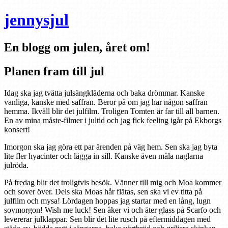
jennysjul
En blogg om julen, året om!
Planen fram till jul
Idag ska jag tvätta julsängkläderna och baka drömmar. Kanske
vanliga, kanske med saffran. Beror på om jag har någon saffran
hemma. Ikväll blir det julfilm. Troligen Tomten är far till all barnen.
En av mina måste-filmer i jultid och jag fick feeling igår på Ekborgs
konsert!
Imorgon ska jag göra ett par ärenden på väg hem. Sen ska jag byta
lite fler hyacinter och lägga in sill. Kanske även måla naglarna
julröda.
På fredag blir det troligtvis besök. Vänner till mig och Moa kommer
och sover över. Dels ska Moas hår flätas, sen ska vi ev titta på
julfilm och mysa! Lördagen hoppas jag startar med en lång, lugn
sovmorgon! Wish me luck! Sen åker vi och äter glass på Scarfo och
levererar julklappar. Sen blir det lite rusch på eftermiddagen med