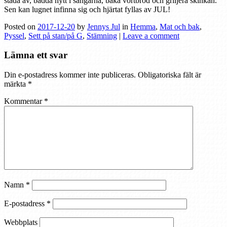
städa av, bädda nytt i sängarna, baka vörtbröd och griljera skinkan.
Sen kan lugnet infinna sig och hjärtat fyllas av JUL!
Posted on
2017-12-20
by
Jennys Jul
in
Hemma
,
Mat och bak
,
Pyssel
,
Sett på stan/på G
,
Stämning
|
Leave a comment
Lämna ett svar
Din e-postadress kommer inte publiceras.
Obligatoriska fält är
märkta
*
Kommentar
*
Namn
*
E-postadress
*
Webbplats