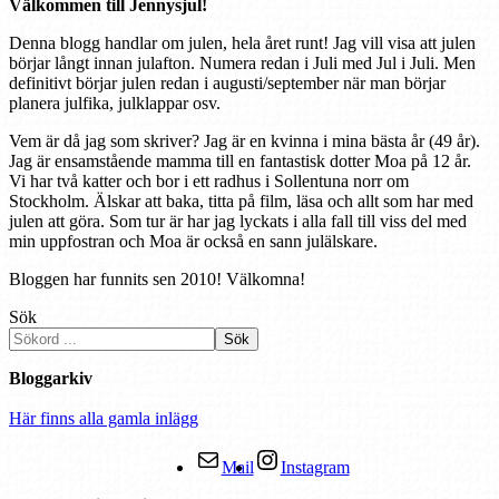
Välkommen till Jennysjul!
Denna blogg handlar om julen, hela året runt! Jag vill visa att julen
börjar långt innan julafton. Numera redan i Juli med Jul i Juli. Men
definitivt börjar julen redan i augusti/september när man börjar
planera julfika, julklappar osv.
Vem är då jag som skriver? Jag är en kvinna i mina bästa år (49 år).
Jag är ensamstående mamma till en fantastisk dotter Moa på 12 år.
Vi har två katter och bor i ett radhus i Sollentuna norr om
Stockholm. Älskar att baka, titta på film, läsa och allt som har med
julen att göra. Som tur är har jag lyckats i alla fall till viss del med
min uppfostran och Moa är också en sann julälskare.
Bloggen har funnits sen 2010! Välkomna!
Sök
Sök
Bloggarkiv
Här finns alla gamla inlägg
Mail
Instagram