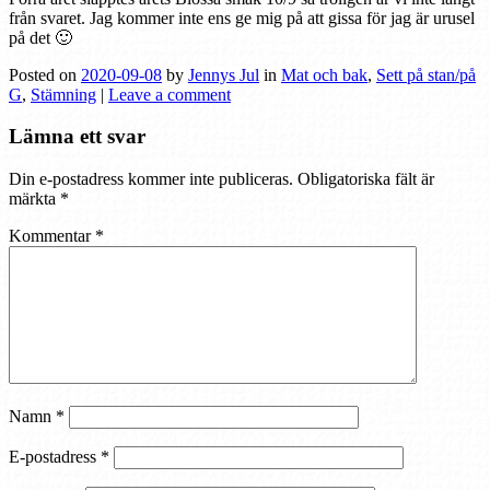
från svaret. Jag kommer inte ens ge mig på att gissa för jag är urusel
på det 🙂
Posted on
2020-09-08
by
Jennys Jul
in
Mat och bak
,
Sett på stan/på
G
,
Stämning
|
Leave a comment
Lämna ett svar
Din e-postadress kommer inte publiceras.
Obligatoriska fält är
märkta
*
Kommentar
*
Namn
*
E-postadress
*