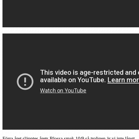
Förra året släpptes årets Blossa smak 10/9 så troligen är vi inte långt