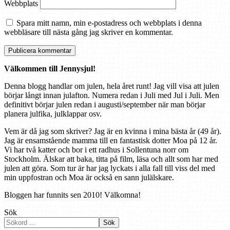
Webbplats
Spara mitt namn, min e-postadress och webbplats i denna
webbläsare till nästa gång jag skriver en kommentar.
Välkommen till Jennysjul!
Denna blogg handlar om julen, hela året runt! Jag vill visa att julen
börjar långt innan julafton. Numera redan i Juli med Jul i Juli. Men
definitivt börjar julen redan i augusti/september när man börjar
planera julfika, julklappar osv.
Vem är då jag som skriver? Jag är en kvinna i mina bästa år (49 år).
Jag är ensamstående mamma till en fantastisk dotter Moa på 12 år.
Vi har två katter och bor i ett radhus i Sollentuna norr om
Stockholm. Älskar att baka, titta på film, läsa och allt som har med
julen att göra. Som tur är har jag lyckats i alla fall till viss del med
min uppfostran och Moa är också en sann julälskare.
Bloggen har funnits sen 2010! Välkomna!
Sök
Sök