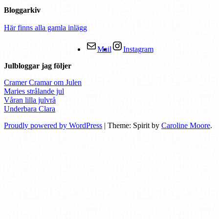
Bloggarkiv
Här finns alla gamla inlägg
Mail
Instagram
Julbloggar jag följer
Cramer Cramar om Julen
Maries strålande jul
Våran lilla julvrå
Underbara Clara
Proudly powered by WordPress
|
Theme: Spirit by
Caroline Moore
.