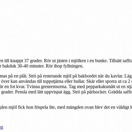
till knappt 37 grader. Rör ut jästen i mjölken i en bunke. Tillsätt saff
der bakduk 30-40 minuter. Rör ihop fyllningen.
rymmas på en plåt. Strö på resterande mjöl på bakbordet när du kavlar. L
ir över kan användas till toppstjärna eller bullar. Skär eller sporra ut ca
blir en fot kvar. Tvinna grenremsorna. Tag med pepparkaksmått ut en stjä
0 grader. Pensla med lätt uppvispat ägg. Strö på pärlsocker. Grädda saf
den mjöl fick hon frispela lite, med mängden ovan blev det en väldigt lö
nt