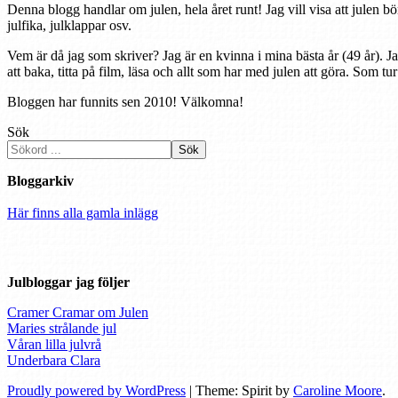
Denna blogg handlar om julen, hela året runt! Jag vill visa att julen bö
julfika, julklappar osv.
Vem är då jag som skriver? Jag är en kvinna i mina bästa år (49 år). J
att baka, titta på film, läsa och allt som har med julen att göra. Som tu
Bloggen har funnits sen 2010! Välkomna!
Sök
Sök
Bloggarkiv
Här finns alla gamla inlägg
Julbloggar jag följer
Cramer Cramar om Julen
Maries strålande jul
Våran lilla julvrå
Underbara Clara
Proudly powered by WordPress
|
Theme: Spirit by
Caroline Moore
.