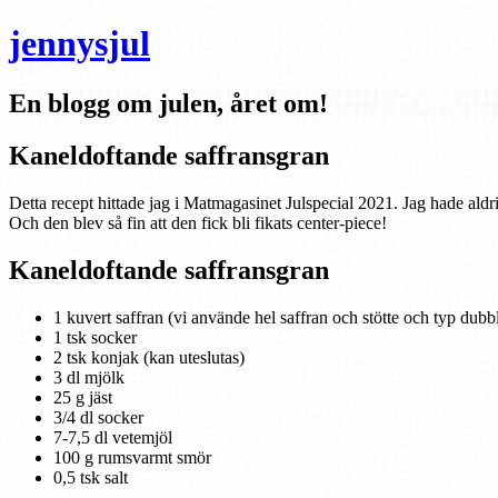
jennysjul
En blogg om julen, året om!
Kaneldoftande saffransgran
Detta recept hittade jag i Matmagasinet Julspecial 2021. Jag hade aldr
Och den blev så fin att den fick bli fikats center-piece!
Kaneldoftande saffransgran
1 kuvert saffran (vi använde hel saffran och stötte och typ dub
1 tsk socker
2 tsk konjak (kan uteslutas)
3 dl mjölk
25 g jäst
3/4 dl socker
7-7,5 dl vetemjöl
100 g rumsvarmt smör
0,5 tsk salt