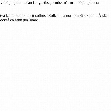
tivt börjar julen redan i augusti/september när man börjar planera
 två katter och bor i ett radhus i Sollentuna norr om Stockholm. Älskar
r också en sann julälskare.