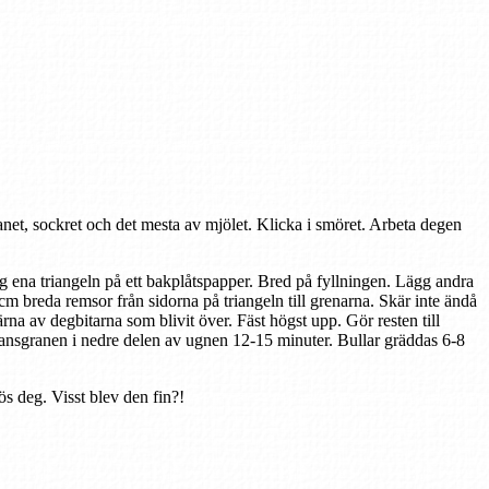
ranet, sockret och det mesta av mjölet. Klicka i smöret. Arbeta degen
ägg ena triangeln på ett bakplåtspapper. Bred på fyllningen. Lägg andra
 2 cm breda remsor från sidorna på triangeln till grenarna. Skär inte ändå
rna av degbitarna som blivit över. Fäst högst upp. Gör resten till
fransgranen i nedre delen av ugnen 12-15 minuter. Bullar gräddas 6-8
s deg. Visst blev den fin?!