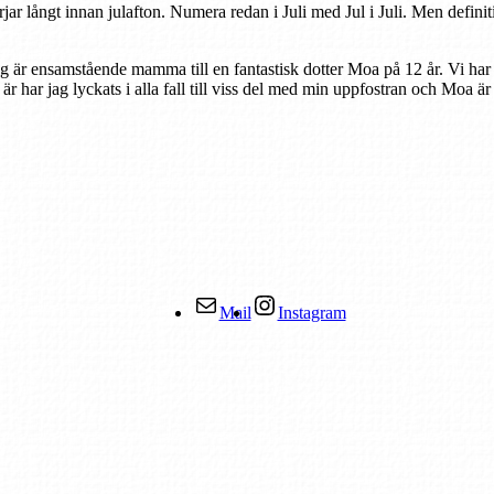
rjar långt innan julafton. Numera redan i Juli med Jul i Juli. Men defini
ag är ensamstående mamma till en fantastisk dotter Moa på 12 år. Vi har
r är har jag lyckats i alla fall till viss del med min uppfostran och Moa ä
Mail
Instagram