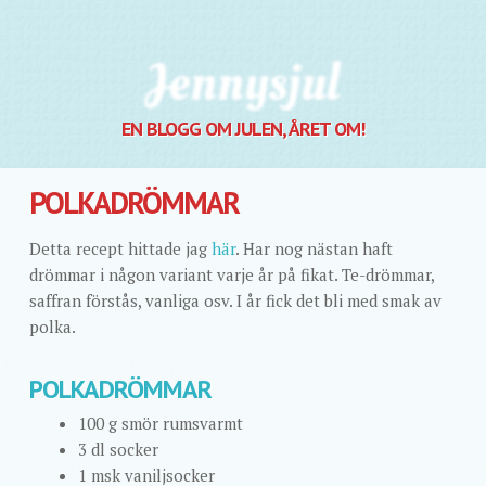
Jennysjul
EN BLOGG OM JULEN, ÅRET OM!
POLKADRÖMMAR
Detta recept hittade jag
här
. Har nog nästan haft
drömmar i någon variant varje år på fikat. Te-drömmar,
saffran förstås, vanliga osv. I år fick det bli med smak av
polka.
POLKADRÖMMAR
100 g smör rumsvarmt
3 dl socker
1 msk vaniljsocker