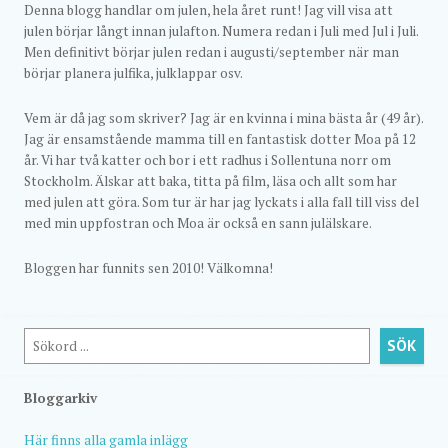
Denna blogg handlar om julen, hela året runt! Jag vill visa att
julen börjar långt innan julafton. Numera redan i Juli med Jul i Juli.
Men definitivt börjar julen redan i augusti/september när man
börjar planera julfika, julklappar osv.
Vem är då jag som skriver? Jag är en kvinna i mina bästa år (49 år).
Jag är ensamstående mamma till en fantastisk dotter Moa på 12
år. Vi har två katter och bor i ett radhus i Sollentuna norr om
Stockholm. Älskar att baka, titta på film, läsa och allt som har
med julen att göra. Som tur är har jag lyckats i alla fall till viss del
med min uppfostran och Moa är också en sann julälskare.
Bloggen har funnits sen 2010! Välkomna!
Sök
SÖK
Bloggarkiv
Här finns alla gamla inlägg