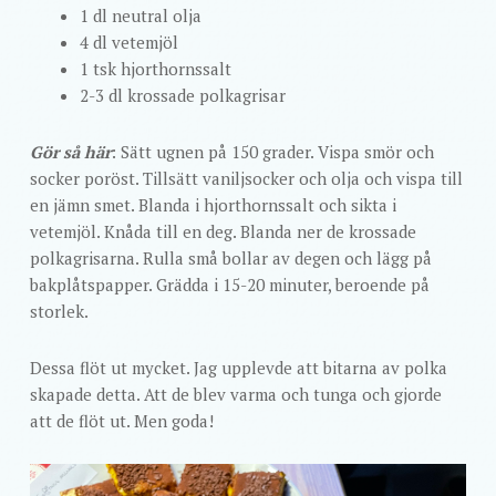
1 dl neutral olja
4 dl vetemjöl
1 tsk hjorthornssalt
2-3 dl krossade polkagrisar
Gör så här
: Sätt ugnen på 150 grader. Vispa smör och
socker poröst. Tillsätt vaniljsocker och olja och vispa till
en jämn smet. Blanda i hjorthornssalt och sikta i
vetemjöl. Knåda till en deg. Blanda ner de krossade
polkagrisarna. Rulla små bollar av degen och lägg på
bakplåtspapper. Grädda i 15-20 minuter, beroende på
storlek.
Dessa flöt ut mycket. Jag upplevde att bitarna av polka
skapade detta. Att de blev varma och tunga och gjorde
att de flöt ut. Men goda!