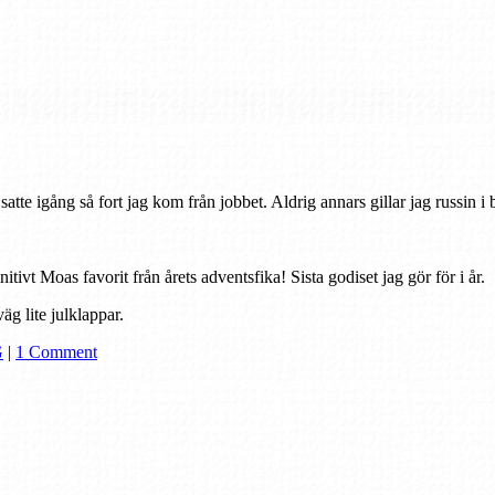
 satte igång så fort jag kom från jobbet. Aldrig annars gillar jag russin 
itivt Moas favorit från årets adventsfika! Sista godiset jag gör för i år.
äg lite julklappar.
G
|
1 Comment