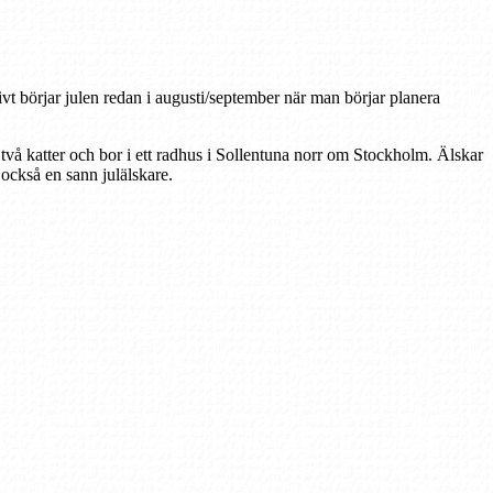
tivt börjar julen redan i augusti/september när man börjar planera
 två katter och bor i ett radhus i Sollentuna norr om Stockholm. Älskar
r också en sann julälskare.