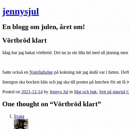
jennysjul
En blogg om julen, året om!
Vörtbröd klart
Idag har jag bakat vörtbröd. Det tar ju sin lilla tid med all jäsning men
Satte också en
Nutellafudge
på kokning när jag ändå var i farten. Defin
Imorgon ska bocken kläs och jag ska till posten på lunchen för att få iv
Posted on
2021-12-14
by
Jennys Jul
in
Mat och bak
,
Sett på stan/på 
One thought on “
Vörtbröd klart
”
Svara