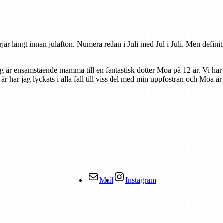
rjar långt innan julafton. Numera redan i Juli med Jul i Juli. Men defini
ag är ensamstående mamma till en fantastisk dotter Moa på 12 år. Vi har
r är har jag lyckats i alla fall till viss del med min uppfostran och Moa ä
Mail
Instagram