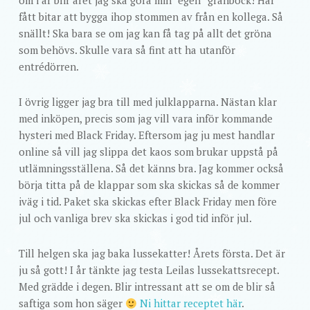
om i år blir året jag ska göra min ”egen” granbock! Har
fått bitar att bygga ihop stommen av från en kollega. Så
snällt! Ska bara se om jag kan få tag på allt det gröna
som behövs. Skulle vara så fint att ha utanför
entrédörren.
I övrig ligger jag bra till med julklapparna. Nästan klar
med inköpen, precis som jag vill vara inför kommande
hysteri med Black Friday. Eftersom jag ju mest handlar
online så vill jag slippa det kaos som brukar uppstå på
utlämningsställena. Så det känns bra. Jag kommer också
börja titta på de klappar som ska skickas så de kommer
iväg i tid. Paket ska skickas efter Black Friday men före
jul och vanliga brev ska skickas i god tid inför jul.
Till helgen ska jag baka lussekatter! Årets första. Det är
ju så gott! I år tänkte jag testa Leilas lussekattsrecept.
Med grädde i degen. Blir intressant att se om de blir så
saftiga som hon säger
Ni hittar receptet här
.