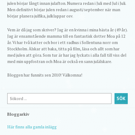
julen börjar långt innan julafton. Numera redan i Juli med Jul i Juli.
Men definitivt börjar julen redan i augusti/september när man
börjar planera julfika, julklappar osv.
Vem är då jag som skriver? Jag är en kvinna i mina bästa år (49 år).
Jag är ensamstående mamma till en fantastisk dotter Moa på 12
år. Vi har två katter och bor i ett radhus i Sollentuna norr om
Stockholm. Älskar att baka, titta på film, läsa och allt som har
med julen att göra. Som tur är har jag lyckats i alla fall till viss del
med min uppfostran och Moa är också en sann julälskare.
Bloggen har funnits sen 2010! Välkomna!
Sök
SÖK
Bloggarkiv
Här finns alla gamla inlägg